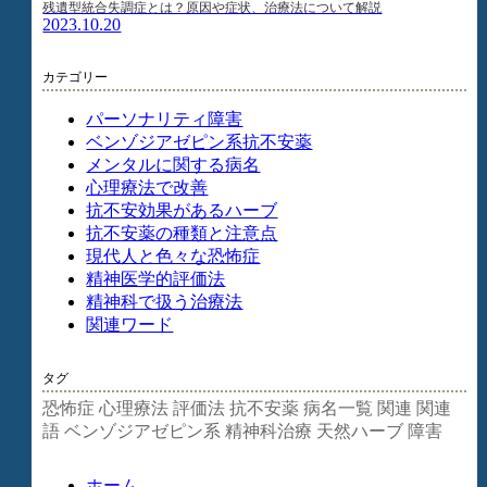
残遺型統合失調症とは？原因や症状、治療法について解説
2023.10.20
カテゴリー
パーソナリティ障害
ベンゾジアゼピン系抗不安薬
メンタルに関する病名
心理療法で改善
抗不安効果があるハーブ
抗不安薬の種類と注意点
現代人と色々な恐怖症
精神医学的評価法
精神科で扱う治療法
関連ワード
タグ
恐怖症
心理療法
評価法
抗不安薬
病名一覧
関連
関連
語
ベンゾジアゼピン系
精神科治療
天然ハーブ
障害
ホーム