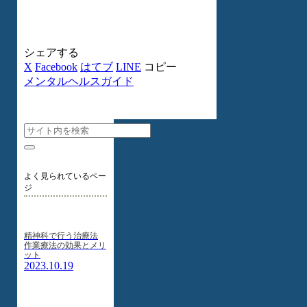
シェアする
X
Facebook
はてブ
LINE
コピー
メンタルヘルスガイド
よく見られているペー
ジ
精神科で行う治療法
作業療法の効果とメリ
ット
2023.10.19