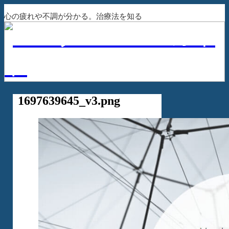
心の疲れや不調が分かる。治療法を知る
1697639645_v3.png